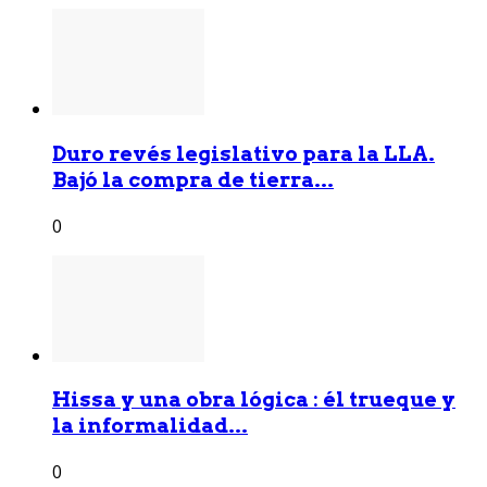
Duro revés legislativo para la LLA.
Bajó la compra de tierra...
0
Hissa y una obra lógica : él trueque y
la informalidad...
0