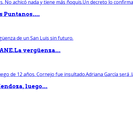
s Puntanos....
PANE.La vergüenza...
endoza, luego...