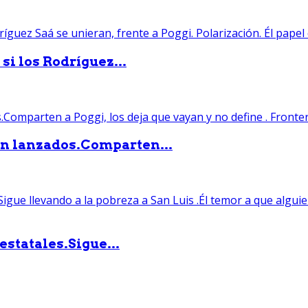
si los Rodríguez...
án lanzados.Comparten...
statales.Sigue...