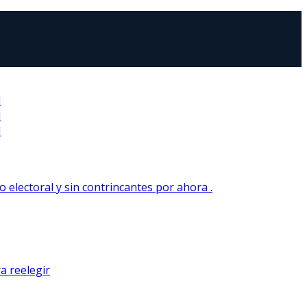
N
N
N