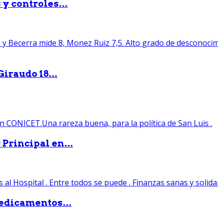
y controles...
iraudo 18...
Principal en...
edicamentos...