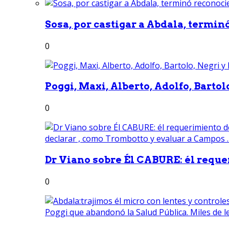
Sosa, por castigar a Abdala, termin
0
Poggi, Maxi, Alberto, Adolfo, Bartolo
0
Dr Viano sobre Él CABURE: él reque
0