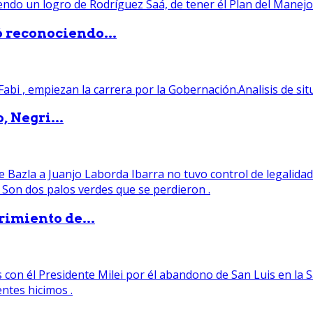
ó reconociendo...
, Negri...
rimiento de...