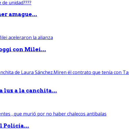
mer amague...
ggi con Milei...
luz a la canchita...
 Policía...