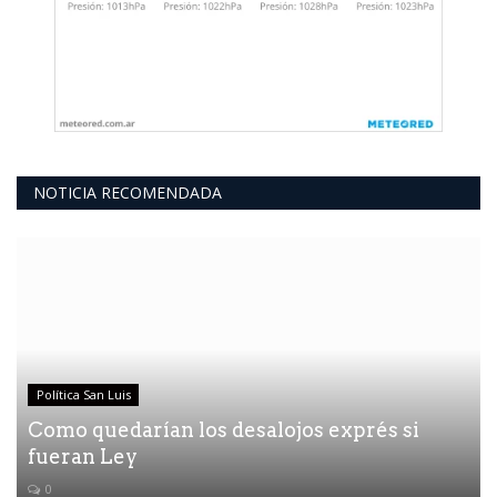
NOTICIA RECOMENDADA
Política San Luis
Como quedarían los desalojos exprés si
fueran Ley
0