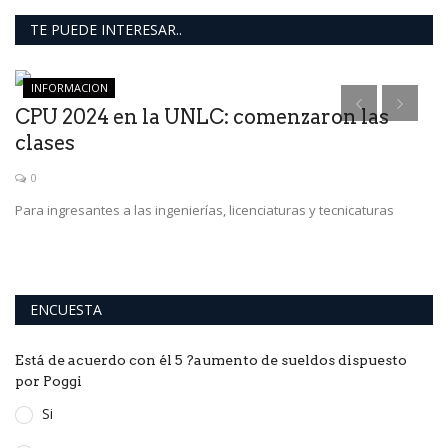
TE PUEDE INTERESAR..
INFORMACION
el
CPU 2024 en la UNLC: comenzaron las
S
clases
C
0
Para ingresantes a las ingenierías, licenciaturas y tecnicaturas
Lo
de
ENCUESTA
Está de acuerdo con él 5 ?aumento de sueldos dispuesto
por Poggi
Si