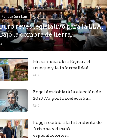
Política San Luis
Duro revés legislativo para la LLA.
Bajó la compra de tierra...
0
Hissa y una obra lógica : él
trueque y la informalidad...
0
Poggi desdoblará la elección de
2027 .Va por la reelección...
0
Poggi recibió a la Intendenta de
Arizona y desató
especulaciones...