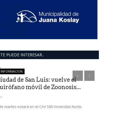
TE PUEDE INTERESAR..
INFORMACION
ultimo moment
iudad de San Luis: vuelve el
uirófano móvil de Zoonosis...
0
te martes estará en el CAV 500 Viviendas Norte.