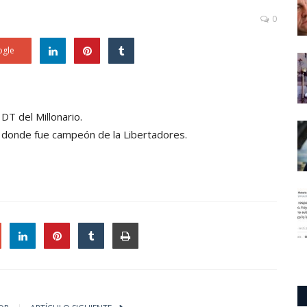
0
gle
 DT del Millonario.
s, donde fue campeón de la Libertadores.
le