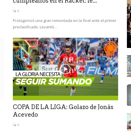
cumpleaños en el Racket: le...
0
Protagonizó una gran remontada en la final ante el primer
preclasificado. Levantó...
COPA DE LA LIGA: Golazo de Jonás
Acevedo
0