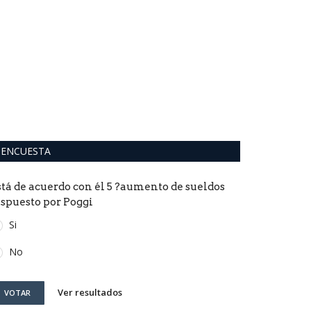
Bizarrap y
primer pue
0
En sus primeras 
millones de escu
ENCUESTA
stá de acuerdo con él 5 ?aumento de sueldos
ispuesto por Poggi
Si
No
Ver resultados
VOTAR