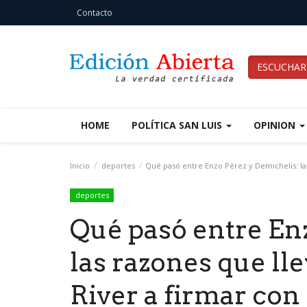
Contacto
ESCUCHAR
HOME
POLÍTICA SAN LUIS
OPINION
Inicio
deportes
Qué pasó entre Enzo Pérez y Demichelis: las
deportes
Qué pasó entre Enz
las razones que lle
River a firmar con