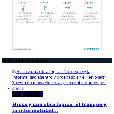
Noticia Recomendada
Política San Luis
Hissa y una obra lógica : él trueque y
la informalidad...