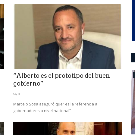
“Alberto es el prototipo del buen
Política San Luis
gobierno”
0
Marcelo Sosa aseguró que” es la referencia a
gobernadores a nivel nacional”