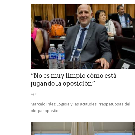
“No es muy limpio cómo está
Mundo
jugando la oposición”
0
Marcelo Páez Logioia y las actitudes irrespetuosas del
bloque opositor