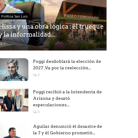
Política San Luis
Hissa y una obra lógica : él trueque
y la informalidad...
0
Poggi desdoblará la elección de
2027 .Va por la reelección...
0
Poggi recibió a la Intendenta de
Arizona y desató
especulaciones...
0
Aguilar denunció él desastre de
la 7 y él Gobierno prometió...