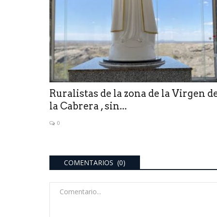
 se convirtió en
Tras cuatro años de destrucci
deforestación en la...
0
a la creciente demanda
Tras la cuestionada política de Jair Bolsonaro, 
s...
selva tropical de las Américas...
Ruralistas de la zona de la Virgen d
la Cabrera , sin...
0
COMENTARIOS (0)