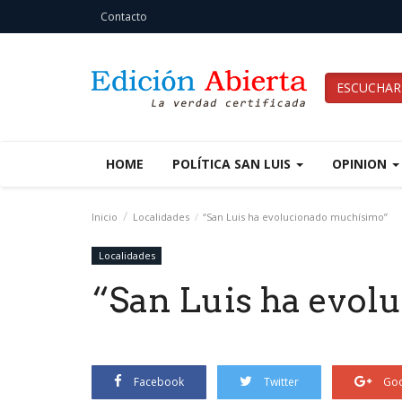
Contacto
ESCUCHAR
HOME
POLÍTICA SAN LUIS
OPINION
Inicio
Localidades
“San Luis ha evolucionado muchísimo”
Localidades
“San Luis ha evo
Facebook
Twitter
Goo