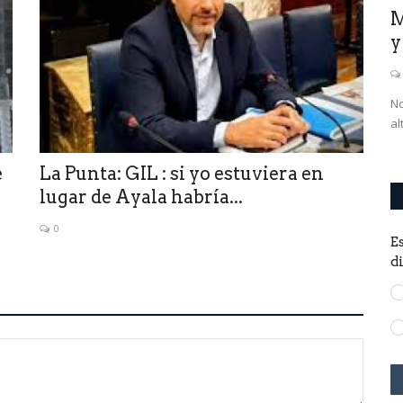
ón, la
DAlessandro:POGGI defraudó con
M
su verso. Es casta.Hace...
y
0
la mayor
No
al
e
La Punta: GIL : si yo estuviera en
lugar de Ayala habría...
0
E
d