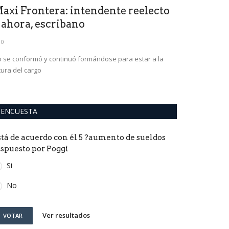
axi Frontera: intendente reelecto
Domínguez
 ahora, escribano
MILEI haga
0
0
 se conformó y continuó formándose para estar a la
tura del cargo
ENCUESTA
stá de acuerdo con él 5 ?aumento de sueldos
ispuesto por Poggi
Si
No
Ver resultados
VOTAR