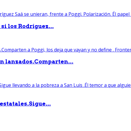
si los Rodríguez...
án lanzados.Comparten...
statales.Sigue...