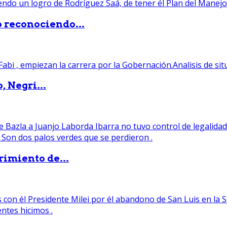
ó reconociendo...
, Negri...
rimiento de...