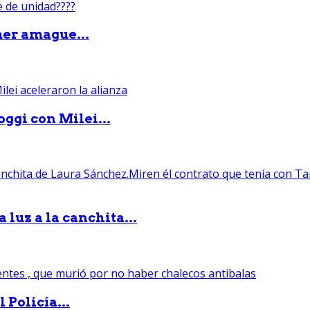
mer amague...
ggi con Milei...
luz a la canchita...
 Policía...