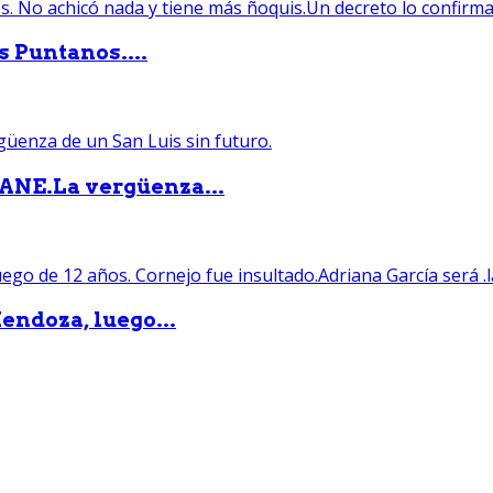
s Puntanos....
PANE.La vergüenza...
endoza, luego...