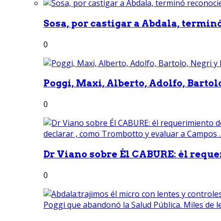
Sosa, por castigar a Abdala, termin
0
Poggi, Maxi, Alberto, Adolfo, Bartolo
0
Dr Viano sobre Él CABURE: él reque
0