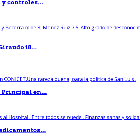
y controles...
iraudo 18...
Principal en...
edicamentos...