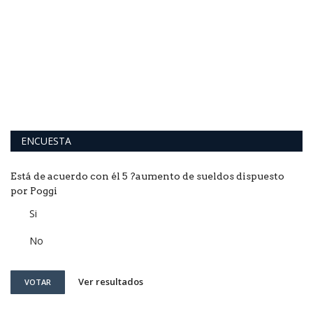
L
q
El
co
ENCUESTA
Está de acuerdo con él 5 ?aumento de sueldos dispuesto
por Poggi
Si
No
Ver resultados
VOTAR