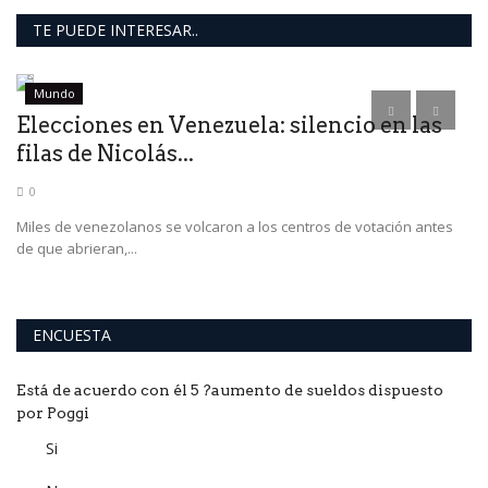
TE PUEDE INTERESAR..
Mundo
Elecciones en Venezuela: silencio en las
E
filas de Nicolás...
h
0
a
Miles de venezolanos se volcaron a los centros de votación antes
Du
de que abrieran,...
di
ENCUESTA
Está de acuerdo con él 5 ?aumento de sueldos dispuesto
por Poggi
Si