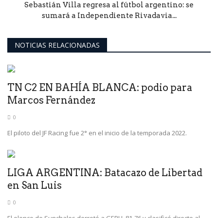
Sebastián Villa regresa al fútbol argentino: se
sumará a Independiente Rivadavia...
NOTICIAS RELACIONADAS
TN C2 EN BAHÍA BLANCA: podio para
Marcos Fernández
0
El piloto del JF Racing fue 2° en el inicio de la temporada 2022.
LIGA ARGENTINA: Batacazo de Libertad
en San Luis
0
El elenco de Sunchales derrotó a GEPU, 81-76 y clasificó directo al