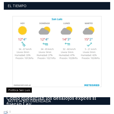
EL TIEMPO
Política San Luis
Como quedarían los desalojos exprés si
NOTICIA RECOMENDADA
fueran Ley
0