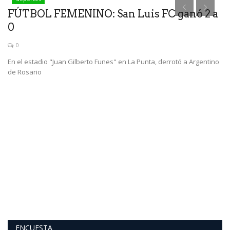
FÚTBOL FEMENINO: San Luis FC ganó 2 a
0
0
En el estadio "Juan Gilberto Funes" en La Punta, derrotó a Argentino
de Rosario
E
I
La
op
ENCUESTA