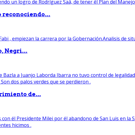
ó reconociendo...
, Negri...
rimiento de...