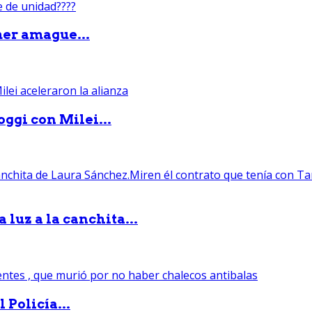
mer amague...
ggi con Milei...
luz a la canchita...
 Policía...