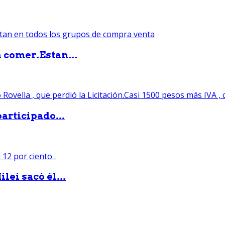
 comer.Estan...
articipado...
lei sacó él...