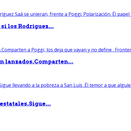
si los Rodríguez...
án lanzados.Comparten...
statales.Sigue...