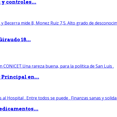
y controles...
iraudo 18...
Principal en...
edicamentos...