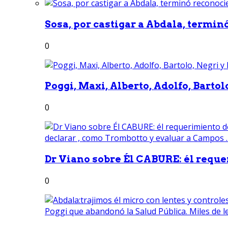
Sosa, por castigar a Abdala, termin
0
Poggi, Maxi, Alberto, Adolfo, Bartolo
0
Dr Viano sobre Él CABURE: él reque
0