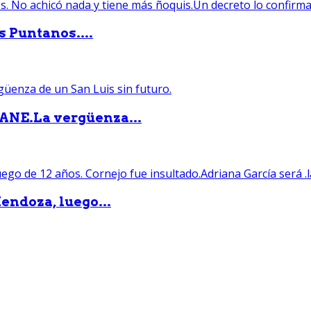
s Puntanos....
PANE.La vergüenza...
endoza, luego...