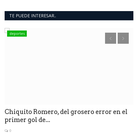
TE PUEDE INTERESAR..
deportes
I
t
Pr
in
Chiquito Romero, del grosero error en el
primer gol de...
0