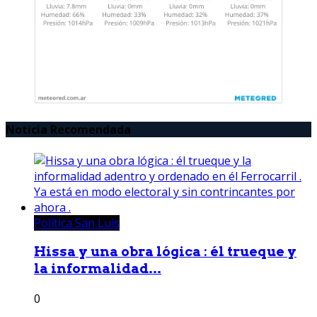
Noticia Recomendada
Política San Luis
Hissa y una obra lógica : él trueque y
la informalidad...
0