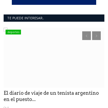
TE PUEDE INTERESAR..
deportes
T
e
El diario de viaje de un tenista argentino
en el puesto...
0