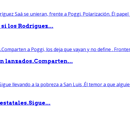
si los Rodríguez...
án lanzados.Comparten...
statales.Sigue...