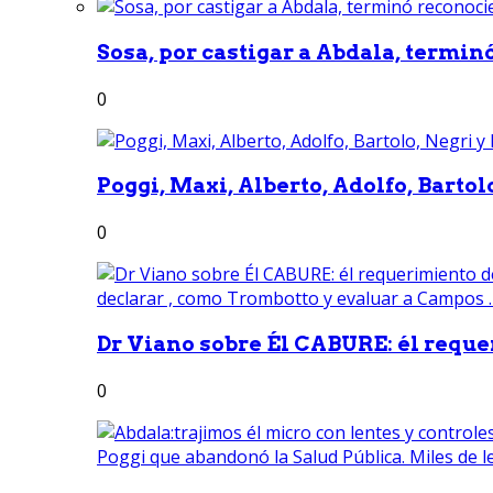
Sosa, por castigar a Abdala, termin
0
Poggi, Maxi, Alberto, Adolfo, Bartolo
0
Dr Viano sobre Él CABURE: él reque
0