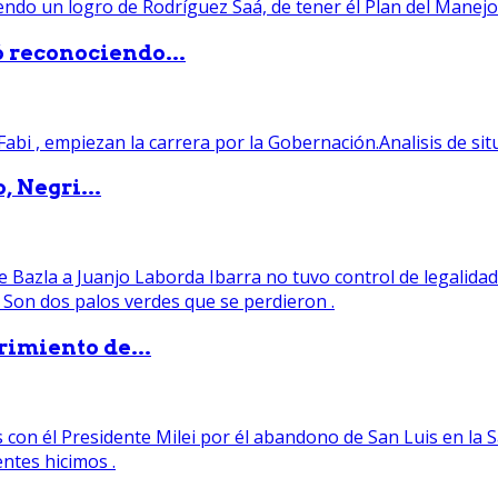
ó reconociendo...
, Negri...
rimiento de...