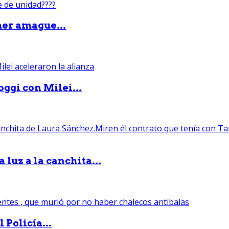
mer amague...
ggi con Milei...
luz a la canchita...
 Policía...