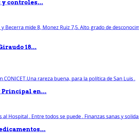
y controles...
iraudo 18...
Principal en...
edicamentos...