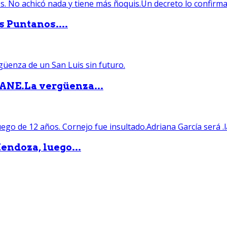
s Puntanos....
PANE.La vergüenza...
endoza, luego...