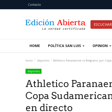
Contacto
ESCUCHAR
HOME
POLÍTICA SAN LUIS
OPINION
Inicio
deportes
Athletico Paranaense vs Belgrano, por Copa
deportes
Athletico Paranaen
Copa Sudamerican
en directo