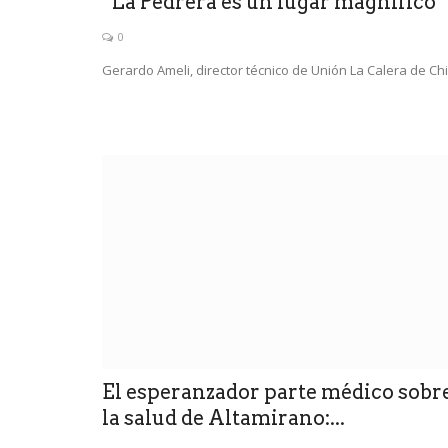
“La Pedrera es un lugar magnífico”
0
Gerardo Ameli, director técnico de Unión La Calera de Chi
El esperanzador parte médico sobr
la salud de Altamirano:...