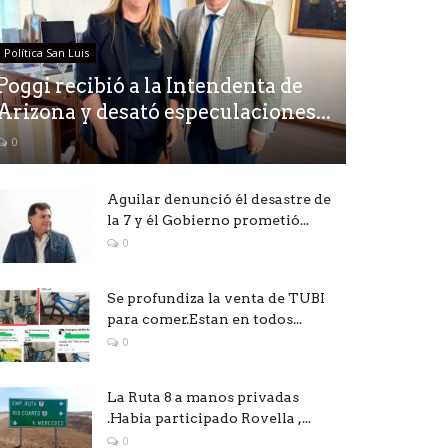
Política San Luis
Poggi recibió a la Intendenta de
Arizona y desató especulaciones...
0
Aguilar denunció él desastre de
la 7 y él Gobierno prometió...
0
Se profundiza la venta de TUBI
para comer.Estan en todos...
0
La Ruta 8 a manos privadas
.Habia participado Rovella ,...
0