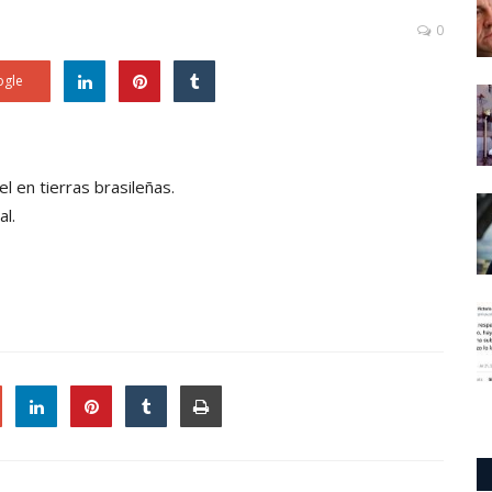
0
gle
l en tierras brasileñas.
al.
le