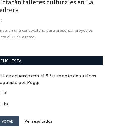
ictarán talleres culturales en La
Brahian Cu
edrera
hay un gr
0
0
nzaron una convocatoria para presentar proyectos
El futbolista mer
sta el 31 de agosto.
seguir creciendo
ENCUESTA
stá de acuerdo con él 5 ?aumento de sueldos
ispuesto por Poggi
Si
No
Ver resultados
VOTAR