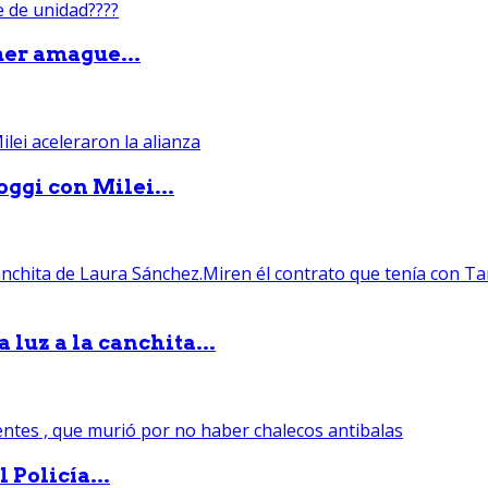
mer amague...
ggi con Milei...
luz a la canchita...
 Policía...