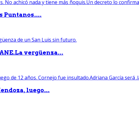
s Puntanos....
PANE.La vergüenza...
endoza, luego...