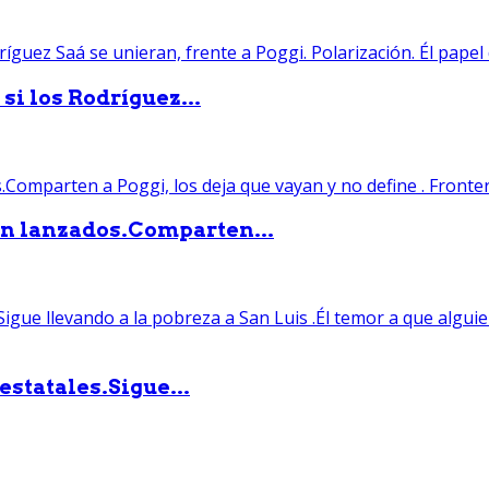
si los Rodríguez...
án lanzados.Comparten...
statales.Sigue...