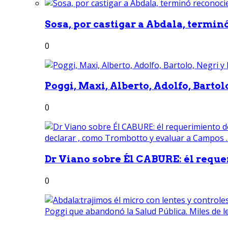
Sosa, por castigar a Abdala, termin
0
Poggi, Maxi, Alberto, Adolfo, Bartolo
0
Dr Viano sobre Él CABURE: él reque
0