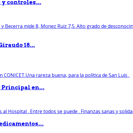
y controles...
iraudo 18...
Principal en...
edicamentos...