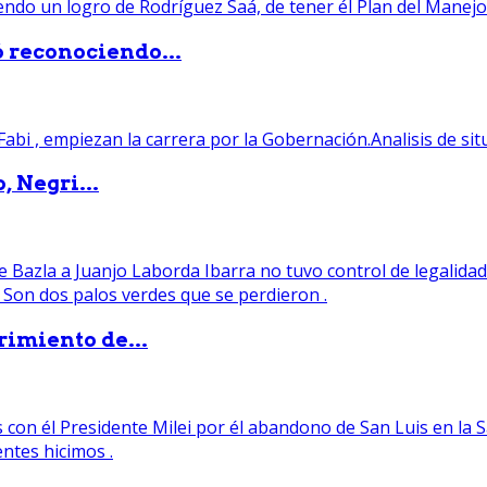
ó reconociendo...
, Negri...
rimiento de...