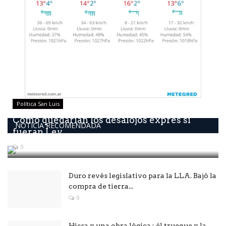
Política San Luis
Como quedarían los desalojos exprés si
NOTICIA RECOMENDADA
fueran Ley
0
Duro revés legislativo para la LLA. Bajó la
compra de tierra...
0
Hissa y una obra lógica : él trueque y la