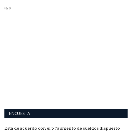
0
io
E
E
ENCUESTA
Está de acuerdo con él 5 ?aumento de sueldos dispuesto