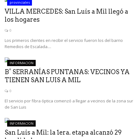
provinciales
VILLA MERCEDES: San Luis a Mil llegó a
los hogares
0
Los primeros clientes en recibir el servicio fueron los del barrio
Remedios de Escalada....
INFORMACION
B° SERRANÍAS PUNTANAS: VECINOS YA
TIENEN SAN LUIS A MIL
0
El servicio por fibra óptica comenzó a llegar a vecinos de la zona sur
de San Luis
INFORMACION
San Luis a Mil: la 1era. etapa alcanzó 29