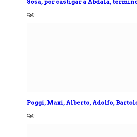
Sosa, por castigar a Abdala, termin
0
Poggi, Maxi, Alberto, Adolfo, Bartolo
0