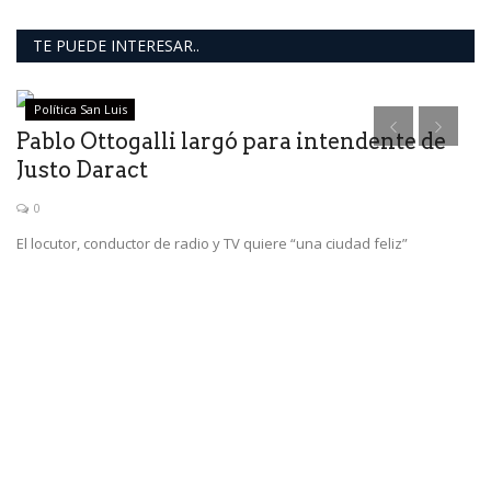
TE PUEDE INTERESAR..
Política San Luis
Pablo Ottogalli largó para intendente de
“
Justo Daract
p
0
El locutor, conductor de radio y TV quiere “una ciudad feliz”
As
de
los