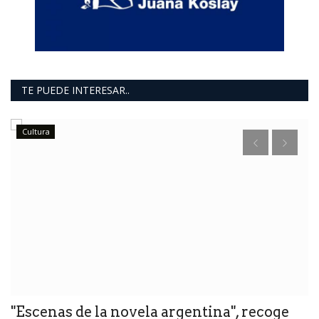
TE PUEDE INTERESAR..
Cultura
A
H
El
di
"Escenas de la novela argentina", recoge