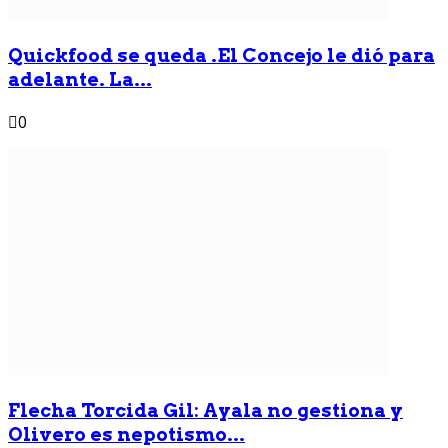
Quickfood se queda .El Concejo le dió para
adelante. La...
0
Flecha Torcida Gil: Ayala no gestiona y
Olivero es nepotismo...