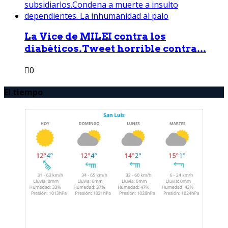
La Vice de MILEI contra los
diabéticos.Tweet horrible contra...
0
El tiempo