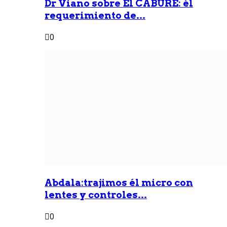
Dr Viano sobre Él CABURE: él
requerimiento de...
0
Abdala:trajimos él micro con
lentes y controles...
0