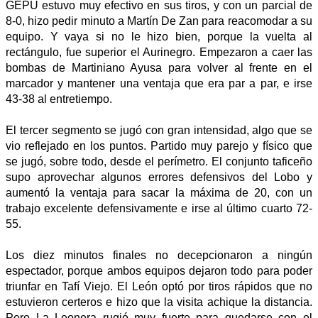
GEPU estuvo muy efectivo en sus tiros, y con un parcial de
8-0, hizo pedir minuto a Martín De Zan para reacomodar a su
equipo. Y vaya si no le hizo bien, porque la vuelta al
rectángulo, fue superior el Aurinegro. Empezaron a caer las
bombas de Martiniano Ayusa para volver al frente en el
marcador y mantener una ventaja que era par a par, e irse
43-38 al entretiempo.
El tercer segmento se jugó con gran intensidad, algo que se
vio reflejado en los puntos. Partido muy parejo y físico que
se jugó, sobre todo, desde el perímetro. El conjunto taficeño
supo aprovechar algunos errores defensivos del Lobo y
aumentó la ventaja para sacar la máxima de 20, con un
trabajo excelente defensivamente e irse al último cuarto 72-
55.
Los diez minutos finales no decepcionaron a ningún
espectador, porque ambos equipos dejaron todo para poder
triunfar en Tafí Viejo. El León optó por tiros rápidos que no
estuvieron certeros e hizo que la visita achique la distancia.
Pero La Leonera rugió muy fuerte para quedarse con el