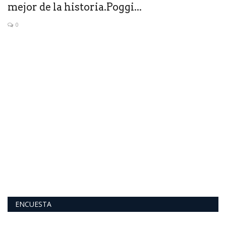
mejor de la historia.Poggi...
0
E
E
Se
de
ENCUESTA