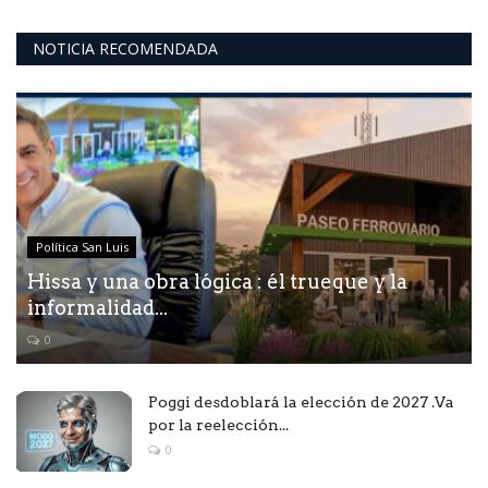
NOTICIA RECOMENDADA
Política San Luis
Hissa y una obra lógica : él trueque y la
informalidad...
0
Poggi desdoblará la elección de 2027 .Va
por la reelección...
0