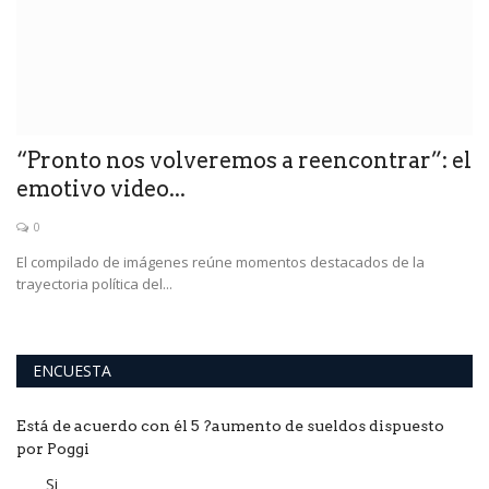
de
“Pronto nos volveremos a reencontrar”: el
emotivo video...
0
to
El compilado de imágenes reúne momentos destacados de la
trayectoria política del...
ENCUESTA
Está de acuerdo con él 5 ?aumento de sueldos dispuesto
por Poggi
Si