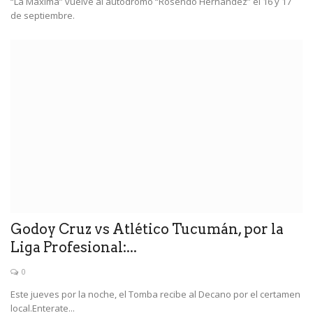
“La Máxima” vuelve al autódromo “Rosendo Hernández” el 16 y 17
de septiembre.
Godoy Cruz vs Atlético Tucumán, por la
Liga Profesional:...
0
Este jueves por la noche, el Tomba recibe al Decano por el certamen
local.Enterate...