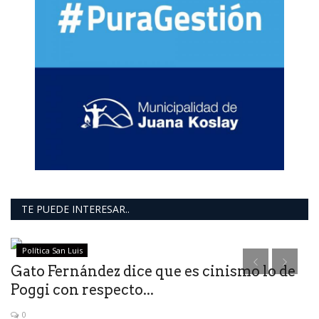
TE PUEDE INTERESAR..
Política San Luis
n
Gato Fernández dice que es cinismo lo de
C
Poggi con respecto...
R
0