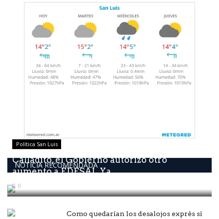
Política San Luis
Calladito, él Gobierno autorizó otro
NOTICIA RECOMENDADA
aumento a EDESAL Ya...
0
Como quedarían los desalojos exprés si