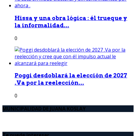
Hissa y una obra lógica : él trueque y
la informalidad...
0
Poggi desdoblará la elección de 2027
.Va por la reelección...
0
MUNICIPALIDAD DE JUANA KOSLAY
Te puede interesar..