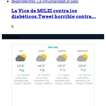
La Vice de MILEI contra los
diabéticos.Tweet horrible contra...
0
El tiempo