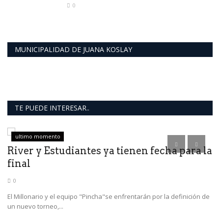
0
MUNICIPALIDAD DE JUANA KOSLAY
TE PUEDE INTERESAR..
ultimo momento
River y Estudiantes ya tienen fecha para la
N
final
J
0
El Millonario y el equipo "Pincha"se enfrentarán por la definición de
Di
un nuevo torneo,...
su