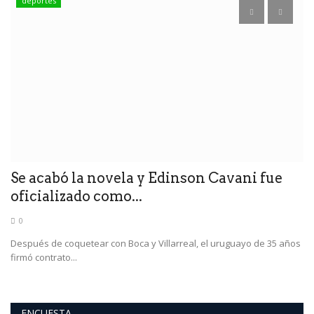
deportes
E
U
e
La
Se acabó la novela y Edinson Cavani fue
oficializado como...
0
Después de coquetear con Boca y Villarreal, el uruguayo de 35 años
firmó contrato...
ENCUESTA