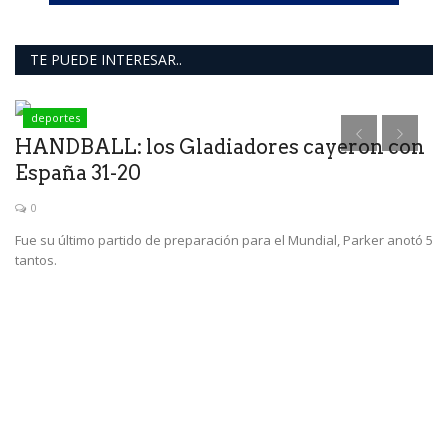
TE PUEDE INTERESAR..
deportes
a
HANDBALL: los Gladiadores cayeron con
España 31-20
0
Fue su último partido de preparación para el Mundial, Parker anotó 5
tantos.
C
l