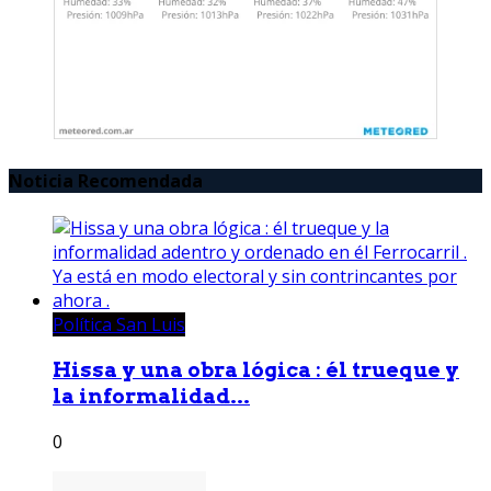
Noticia Recomendada
Política San Luis
Hissa y una obra lógica : él trueque y
la informalidad...
0