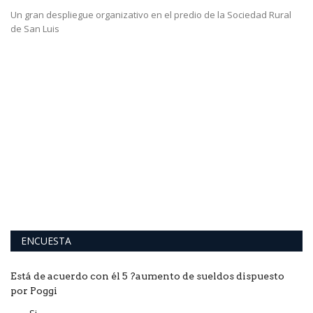
Un gran despliegue organizativo en el predio de la Sociedad Rural
de San Luis
D
h
Ha
ma
ENCUESTA
Está de acuerdo con él 5 ?aumento de sueldos dispuesto
por Poggi