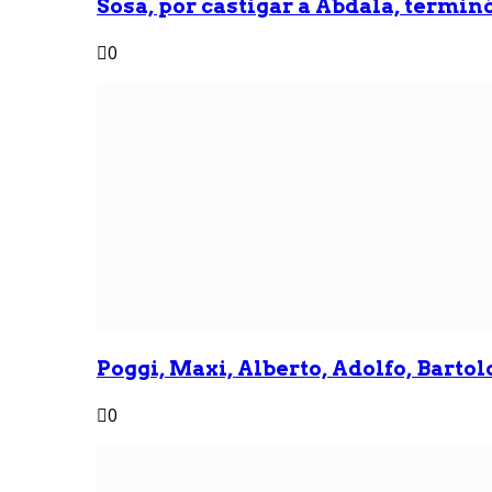
Sosa, por castigar a Abdala, termin
0
Poggi, Maxi, Alberto, Adolfo, Bartolo
0