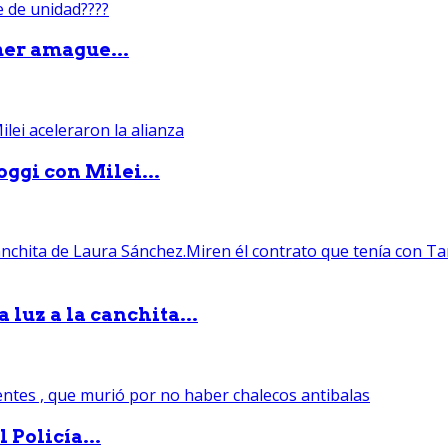
mer amague...
ggi con Milei...
luz a la canchita...
 Policía...