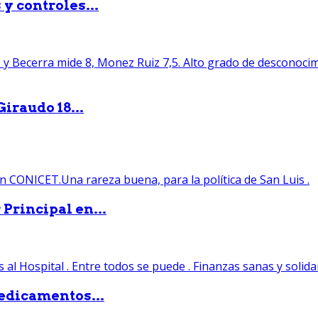
y controles...
iraudo 18...
Principal en...
edicamentos...