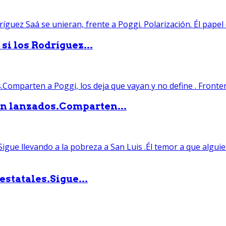
si los Rodríguez...
án lanzados.Comparten...
statales.Sigue...