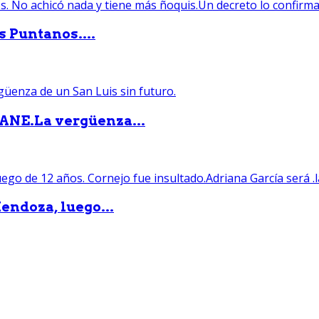
s Puntanos....
PANE.La vergüenza...
endoza, luego...