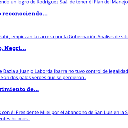
ó reconociendo...
, Negri...
rimiento de...