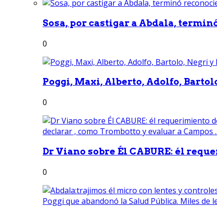
Sosa, por castigar a Abdala, termin
0
Poggi, Maxi, Alberto, Adolfo, Bartolo
0
Dr Viano sobre Él CABURE: él reque
0