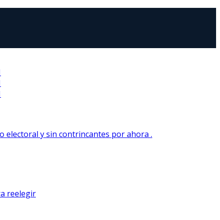
N
N
N