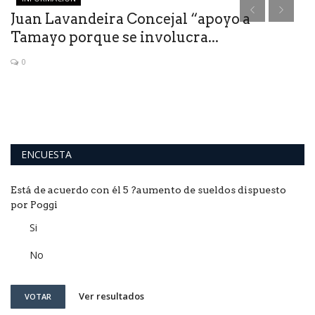
Juan Lavandeira Concejal “apoyo a
“
Tamayo porque se involucra...
c
0
Wa
su
ENCUESTA
Está de acuerdo con él 5 ?aumento de sueldos dispuesto
por Poggi
Si
No
Ver resultados
VOTAR