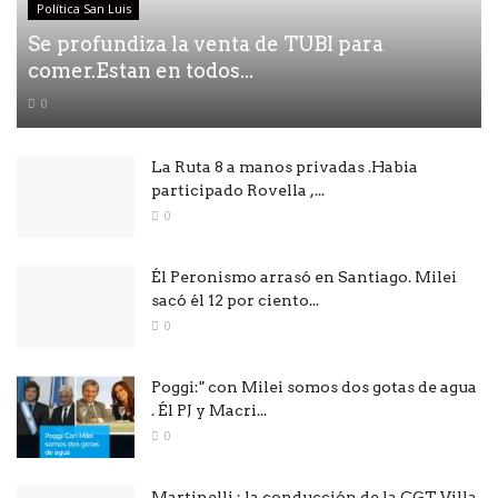
Política San Luis
Se profundiza la venta de TUBI para
comer.Estan en todos...
0
La Ruta 8 a manos privadas .Habia
participado Rovella ,...
0
Él Peronismo arrasó en Santiago. Milei
sacó él 12 por ciento...
0
Poggi:" con Milei somos dos gotas de agua
. Él PJ y Macri...
0
Martinelli : la conducción de la CGT Villa