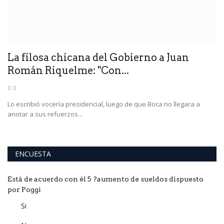
r
La filosa chicana del Gobierno a Juan
U
Román Riquelme: "Con...
p
0
r a
Lo escribió vocería presidencial, luego de que Boca no llegara a
En
anotar a sus refuerzos...
ce
ENCUESTA
Está de acuerdo con él 5 ?aumento de sueldos dispuesto
por Poggi
Si