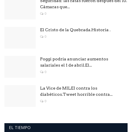
Seguridad: las ratas fueron después del 10.
Cámaras que...
0
El Cristo de la Quebrada.Historia .
0
Poggi podría anunciar aumentos
salariales el 1 de abril.El...
0
La Vice de MILEI contra los
diabéticos.Tweet horrible contra...
0
EL TIEMPO