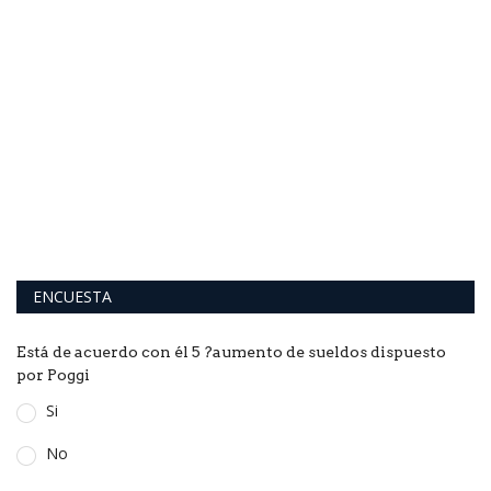
L
N
ras
El
de
ENCUESTA
Está de acuerdo con él 5 ?aumento de sueldos dispuesto
por Poggi
Si
No