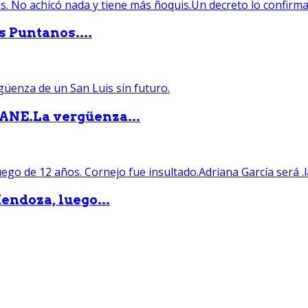
s Puntanos....
PANE.La vergüenza...
endoza, luego...