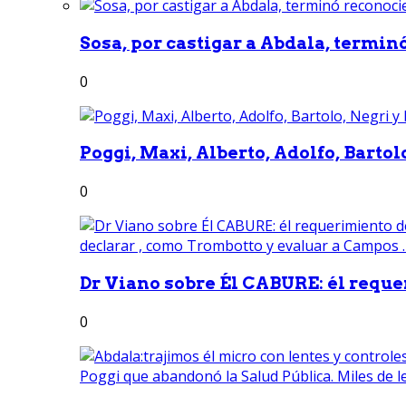
Sosa, por castigar a Abdala, termin
0
Poggi, Maxi, Alberto, Adolfo, Bartolo
0
Dr Viano sobre Él CABURE: él reque
0