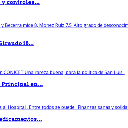
y controles...
iraudo 18...
Principal en...
edicamentos...