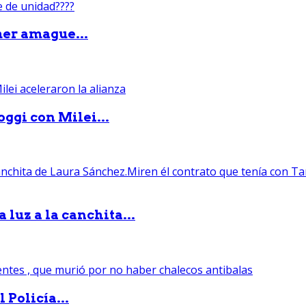
mer amague...
ggi con Milei...
luz a la canchita...
 Policía...