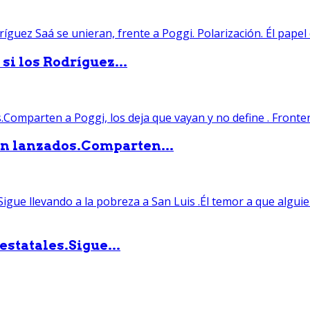
si los Rodríguez...
án lanzados.Comparten...
statales.Sigue...