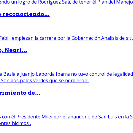
ó reconociendo...
, Negri...
rimiento de...