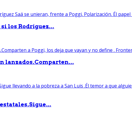
si los Rodríguez...
án lanzados.Comparten...
statales.Sigue...