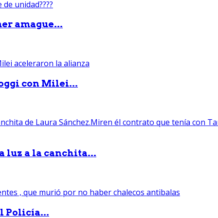
mer amague...
ggi con Milei...
luz a la canchita...
 Policía...