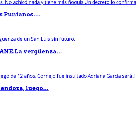
s Puntanos....
PANE.La vergüenza...
endoza, luego...