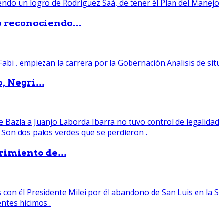
ó reconociendo...
, Negri...
rimiento de...