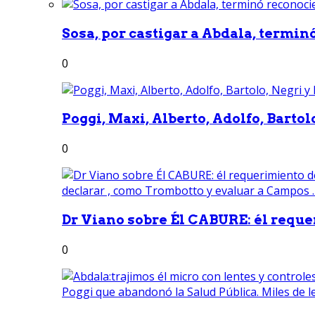
Sosa, por castigar a Abdala, termin
0
Poggi, Maxi, Alberto, Adolfo, Bartolo
0
Dr Viano sobre Él CABURE: él reque
0