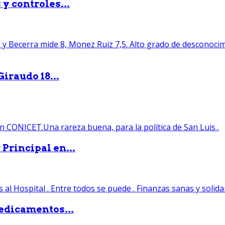
y controles...
iraudo 18...
Principal en...
edicamentos...