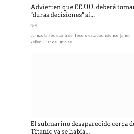
Advierten que EE.UU. deberá toma
"duras decisiones" si...
0
Lo hizo la secretaria del Tesoro estadounidense, Janet
Yellen. El 1° de junio se...
El submarino desaparecido cerca d
Titanic ya se había...