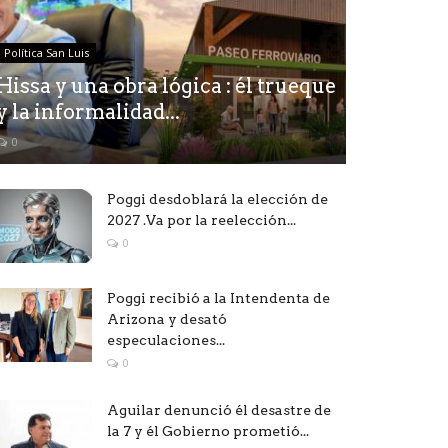
Política San Luis
Hissa y una obra lógica : él trueque
y la informalidad...
0
Poggi desdoblará la elección de
2027 .Va por la reelección...
0
Poggi recibió a la Intendenta de
Arizona y desató
especulaciones...
0
Aguilar denunció él desastre de
la 7 y él Gobierno prometió...