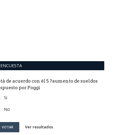
El cancille
agradeció 
0
Serguei Lavrov ar
varios países de l
ENCUESTA
stá de acuerdo con él 5 ?aumento de sueldos
ispuesto por Poggi
Si
No
Ver resultados
VOTAR