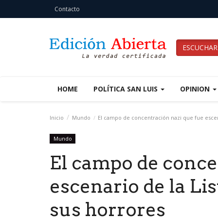
Contacto
ESCUCHAR
HOME
POLÍTICA SAN LUIS
OPINION
Inicio
Mundo
El campo de concentración nazi que fue escena
Mundo
El campo de conce
escenario de la Lis
sus horrores