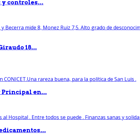
y controles...
iraudo 18...
Principal en...
edicamentos...