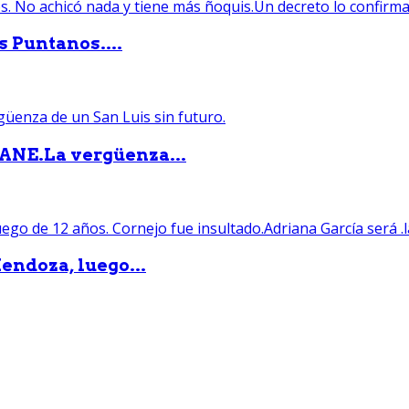
s Puntanos....
PANE.La vergüenza...
endoza, luego...