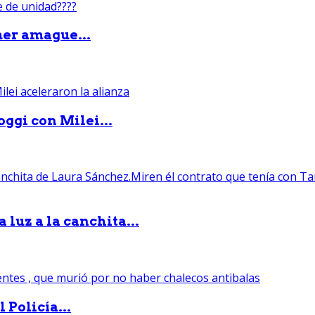
mer amague...
ggi con Milei...
luz a la canchita...
 Policía...