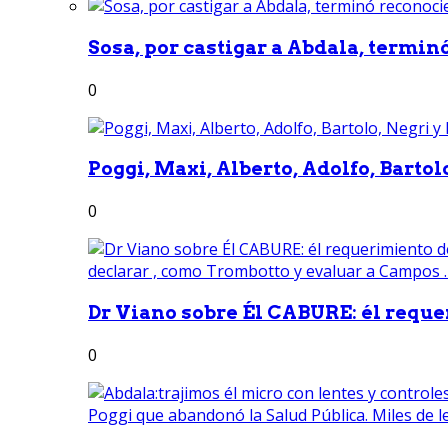
Sosa, por castigar a Abdala, termin
0
Poggi, Maxi, Alberto, Adolfo, Bartolo
0
Dr Viano sobre Él CABURE: él reque
0