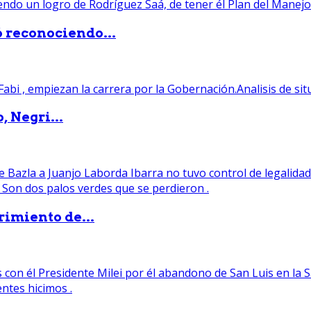
ó reconociendo...
, Negri...
rimiento de...