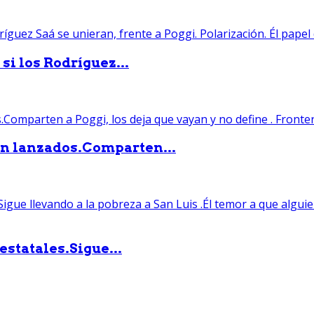
si los Rodríguez...
án lanzados.Comparten...
statales.Sigue...