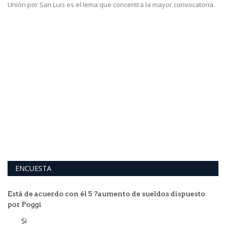
Unión por San Luis es el lema que concentra la mayor convocatoria.
T
P
El
Ar
ENCUESTA
Está de acuerdo con él 5 ?aumento de sueldos dispuesto
por Poggi
Si