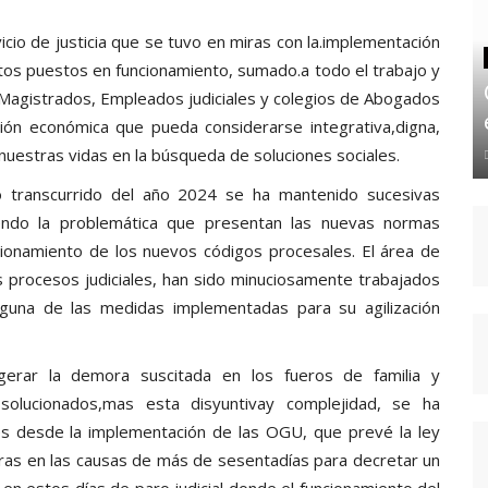
icio de justicia que se tuvo en miras con la.implementación
tos puestos en funcionamiento, sumado.a todo el trabajo y
e Magistrados, Empleados judiciales y colegios de Abogados
ión económica que pueda considerarse integrativa,digna,
uestras vidas en la búsqueda de soluciones sociales.
o transcurrido del año 2024 se ha mantenido sucesivas
iendo la problemática que presentan las nuevas normas
ionamiento de los nuevos códigos procesales. El área de
s procesos judiciales, han sido minuciosamente trabajados
nguna de las medidas implementadas para su agilización
gerar la demora suscitada en los fueros de familia y
solucionados,mas esta disyuntivay complejidad, se ha
ales desde la implementación de las OGU, que prevé la ley
oras en las causas de más de sesentadías para decretar un
en estos días de paro judicial donde el funcionamiento del