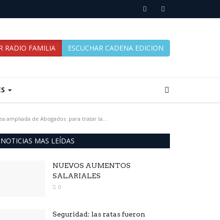
 RADIO FAMILIA
ESCUCHAR CADENA EDICION
ES
a ampliada de Abogados .para tratar la...
NOTICIAS MAS LEÍDAS
NUEVOS AUMENTOS
SALARIALES
0
Seguridad: las ratas fueron