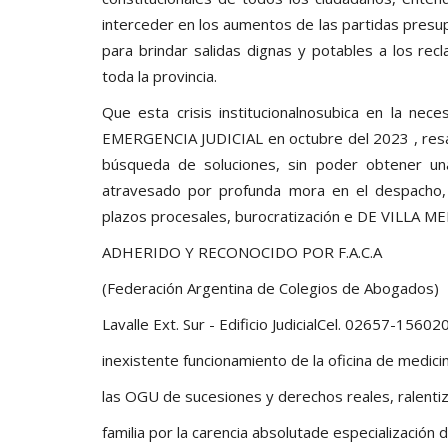
interceder en los aumentos de las partidas presup
para brindar salidas dignas y potables a los re
toda la provincia.
Que esta crisis institucionalnosubica en la ne
EMERGENCIA JUDICIAL en octubre del 2023 , resa
búsqueda de soluciones, sin poder obtener una 
atravesado por profunda mora en el despacho, 
plazos procesales, burocratización e DE VILLA M
ADHERIDO Y RECONOCIDO POR F.A.C.A
(Federación Argentina de Colegios de Abogados)
Lavalle Ext. Sur - Edificio JudicialCel. 02657-15
inexistente funcionamiento de la oficina de medici
las OGU de sucesiones y derechos reales, ralenti
familia por la carencia absolutade especialización