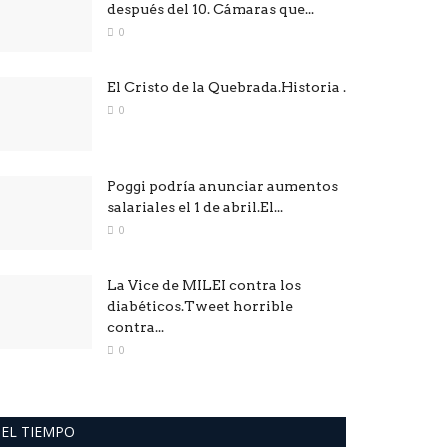
después del 10. Cámaras que...
0
El Cristo de la Quebrada.Historia .
0
Poggi podría anunciar aumentos
salariales el 1 de abril.El...
0
La Vice de MILEI contra los
diabéticos.Tweet horrible
contra...
0
EL TIEMPO