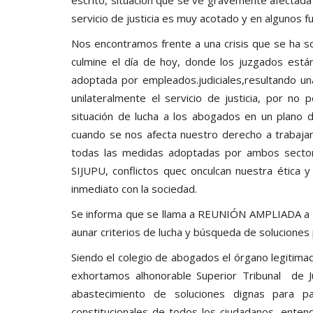
servicio de justicia es muy acotado y en algunos f
Nos encontramos frente a una crisis que se ha so
culmine el día de hoy, donde los juzgados están
adoptada por empleados.judiciales,resultando u
unilateralmente el servicio de justicia, por n
situación de lucha a los abogados en un plano d
cuando se nos afecta nuestro derecho a trabajar
todas las medidas adoptadas por ambos secto
SIJUPU, conflictos quec onculcan nuestra ética y
inmediato con la sociedad.
Se informa que se llama a REUNIÓN AMPLIADA a t
aunar criterios de lucha y búsqueda de soluciones pa
Siendo el colegio de abogados el órgano legitimad
exhortamos alhonorable Superior Tribunal de Ju
abastecimiento de soluciones dignas para pa
constitucionales de todos los ciudadanos, ente