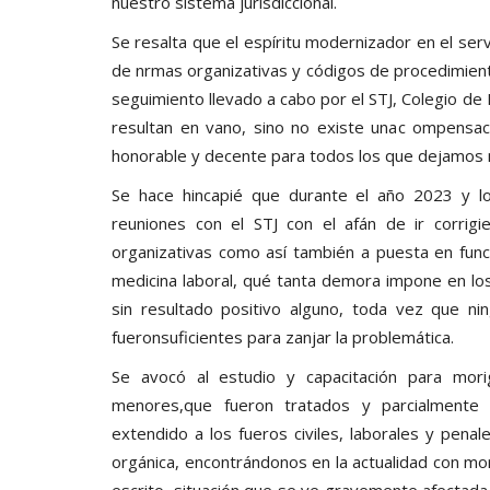
nuestro sistema jurisdiccional.
Se resalta que el espíritu modernizador en el serv
de nrmas organizativas y códigos de procedimien
seguimiento llevado a cabo por el STJ, Colegio d
resultan en vano, sino no existe unac ompensac
honorable y decente para todos los que dejamos n
Se hace hincapié que durante el año 2023 y l
reuniones con el STJ con el afán de ir corrig
organizativas como así también a puesta en func
medicina laboral, qué tanta demora impone en lo
sin resultado positivo alguno, toda vez que ni
fueronsuficientes para zanjar la problemática.
Se avocó al estudio y capacitación para mori
menores,que fueron tratados y parcialmente 
extendido a los fueros civiles, laborales y pen
orgánica, encontrándonos en la actualidad con m
escrito, situación que se ve gravemente afectada 