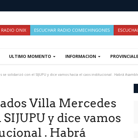
 RADIO ONIX
ESCUCHAR RADIO COMECHINGONES
ESCUCHAR
ULTIMO MOMENTO
INFORMACION
PROVINCIAL
se solidarizó con el SIJUPU y dice vamos hacia el caos institucional . Habrá Asamble
gados Villa Mercedes
el SIJUPU y dice vamos
tucional . Habrá