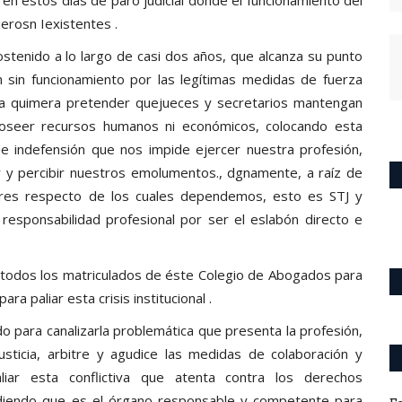
uerosn Iexistentes .
stenido a lo largo de casi dos años, que alcanza su punto
 sin funcionamiento por las legítimas medidas de fuerza
na quimera pretender quejueces y secretarios mantengan
o poseer recursos humanos ni económicos, colocando esta
e indefensión que nos impide ejercer nuestra profesión,
 y percibir nuestros emolumentos., dgnamente, a raíz de
res respecto de los cuales dependemos, esto es STJ y
 responsabilidad profesional por ser el eslabón directo e
odos los matriculados de éste Colegio de Abogados para
ra paliar esta crisis institucional .
o para canalizarla problemática que presenta la profesión,
sticia, arbitre y agudice las medidas de colaboración y
liar esta conflictiva que atenta contra los derechos
ndiendo que es el órgano responsable y competente para