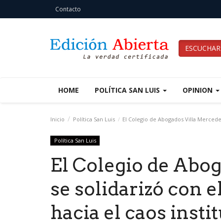
Contacto
ESCUCHAR
HOME
POLÍTICA SAN LUIS
OPINION
Inicio
Política San Luis
El Colegio de Abogados Villa Mercedes 
Política San Luis
El Colegio de Abo
se solidarizó con 
hacia el caos insti