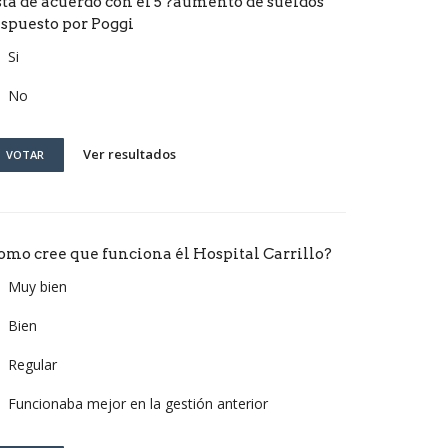
stá de acuerdo con él 5 ?aumento de sueldos
ispuesto por Poggi
Si
No
Ver resultados
VOTAR
omo cree que funciona él Hospital Carrillo?
Muy bien
Bien
Regular
Funcionaba mejor en la gestión anterior