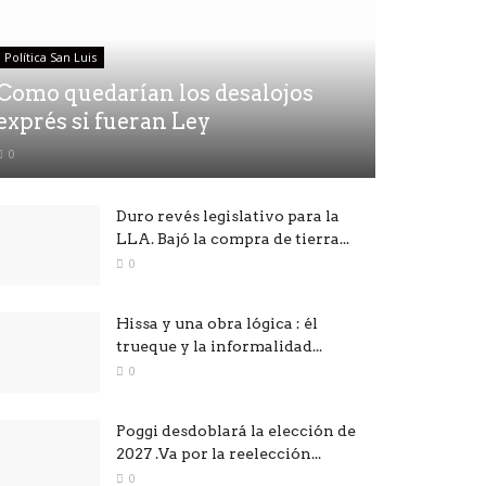
Política San Luis
Como quedarían los desalojos
exprés si fueran Ley
0
Duro revés legislativo para la
LLA. Bajó la compra de tierra...
0
Hissa y una obra lógica : él
trueque y la informalidad...
0
Poggi desdoblará la elección de
2027 .Va por la reelección...
0