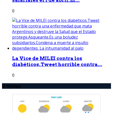
salariales el 1 de abril.El...
0
La Vice de MILEI contra los
diabéticos.Tweet horrible contra...
0
El tiempo