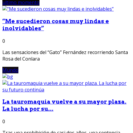
ultimo momento
“Me sucedieron cosas muy lindas e
inolvidables”
0
Las sensaciones del “Gato” Fernández recorriendo Santa
Rosa del Conlara
Mundo
La tauromaquia vuelve a su mayor plaza.
La lucha por su...
0
Tras una prohibición de casi dos años, una sentencia