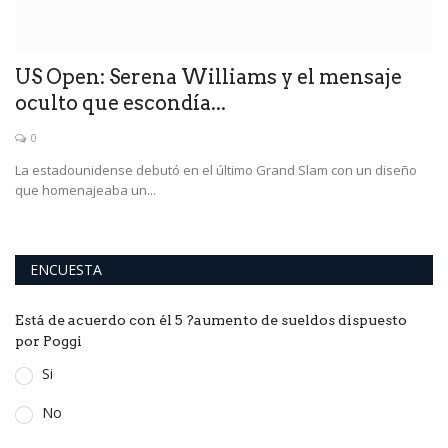
US Open: Serena Williams y el mensaje
S
oculto que escondía...
i
0
La estadounidense debutó en el último Grand Slam con un diseño
El
que homenajeaba un...
af
ENCUESTA
Está de acuerdo con él 5 ?aumento de sueldos dispuesto
por Poggi
Si
No