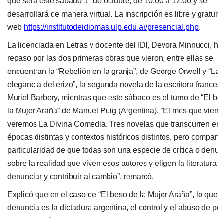
que será este sábado 1° de octubre, de 10:00 a 12:00 y se
desarrollará de manera virtual. La inscripción es libre y gratui
web
https://institutodeidiomas.ulp.edu.ar/presencial.php
.
La licenciada en Letras y docente del IDI, Devora Minnucci, 
repaso por las dos primeras obras que vieron, entre ellas se
encuentran la “Rebelión en la granja”, de George Orwell y “L
elegancia del erizo”, la segunda novela de la escritora franc
Muriel Barbery, mientras que este sábado es el turno de “El 
la Mujer Araña” de Manuel Puig (Argentina). “El mes que vie
veremos La Divina Comedia. Tres novelas que transcurren en
épocas distintas y contextos históricos distintos, pero compar
particularidad de que todas son una especie de crítica o den
sobre la realidad que viven esos autores y eligen la literatura
denunciar y contribuir al cambio”, remarcó.
Explicó que en el caso de “El beso de la Mujer Araña”, lo que
denuncia es la dictadura argentina, el control y el abuso de p