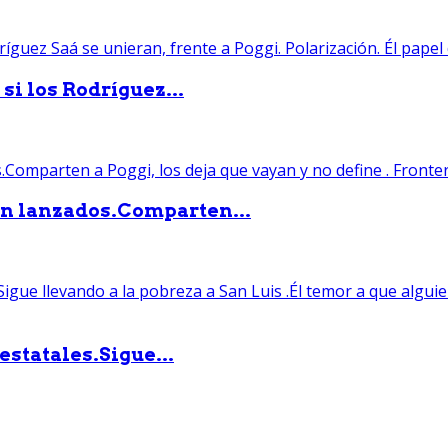
si los Rodríguez...
án lanzados.Comparten...
statales.Sigue...