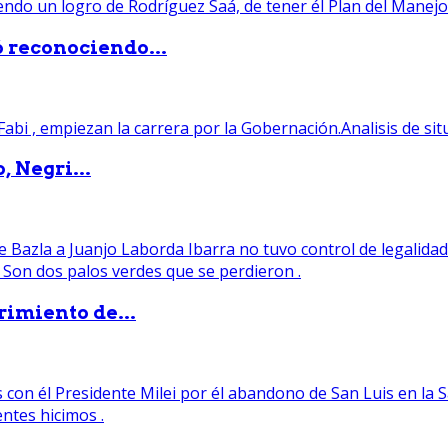
ó reconociendo...
, Negri...
rimiento de...