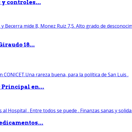
y controles...
iraudo 18...
Principal en...
edicamentos...