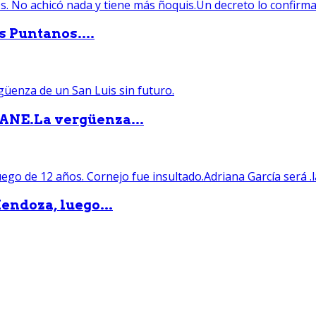
s Puntanos....
PANE.La vergüenza...
endoza, luego...