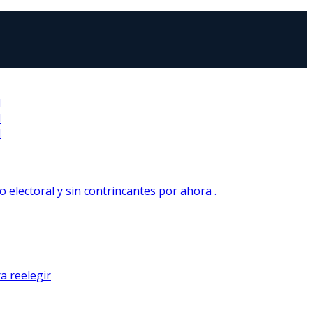
N
N
N