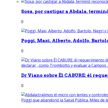
Sosa, por castigar a Abdala, termin
0
Poggi, Maxi, Alberto, Adolfo, Bartolo
0
Dr Viano sobre Él CABURE: él reque
0