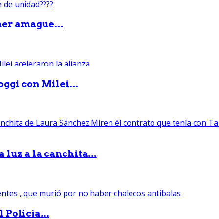
mer amague...
ggi con Milei...
luz a la canchita...
 Policía...