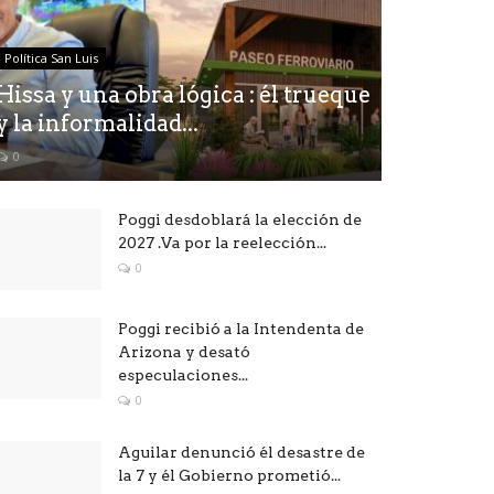
Política San Luis
Hissa y una obra lógica : él trueque
y la informalidad...
0
Poggi desdoblará la elección de
2027 .Va por la reelección...
0
Poggi recibió a la Intendenta de
Arizona y desató
especulaciones...
0
Aguilar denunció él desastre de
la 7 y él Gobierno prometió...