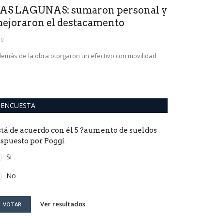
AS LAGUNAS: sumaron personal y
Habilitarí
ejoraron el destacamento
Lavaisse,B
0
0
emás de la obra otorgaron un efectivo con movilidad
ENCUESTA
stá de acuerdo con él 5 ?aumento de sueldos
ispuesto por Poggi
Si
No
Ver resultados
VOTAR