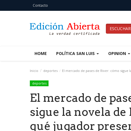
Contacto
ESCUCHAR
HOME
POLÍTICA SAN LUIS
OPINION
Inicio
deportes
El mercado de pases de River: cómo sigue l
deportes
El mercado de pas
sigue la novela de
qué jugador prese