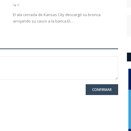
0
El ala cerrada de Kansas City descargó su bronca
arrojando su casco a la banca.El...
CONFIRMAR