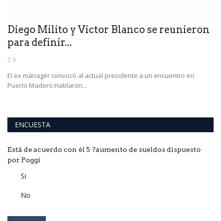
Diego Milito y Víctor Blanco se reunieron
P
para definir...
A
0
El ex mánager convocó al actual presidente a un encuentro en
Cz
Puerto Madero.Hablaron...
pa
ENCUESTA
Está de acuerdo con él 5 ?aumento de sueldos dispuesto
por Poggi
Si
No